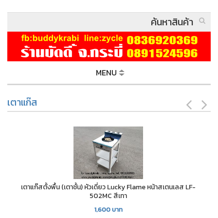
MENU
เตาแก๊ส
เตาแก๊สตั้งพื้น (เตาชั้น) หัวเดี่ยว Lucky Flame หน้าสเตนเลส LF-
502MC สีเทา
1,600
บาท