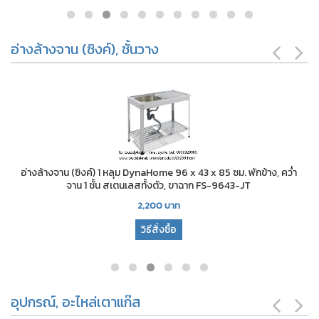
อ่างล้างจาน (ซิงค์), ชั้นวาง
อ่างล้างจาน (ซิงค์) 1 หลุม DynaHome 96 x 43 x 85 ซม. พักข้าง, คว่ำ
จาน 1 ชั้น สเตนเลสทั้งตัว, ขาฉาก FS-9643-JT
2,200
บาท
วิธีสั่งซื้อ
อุปกรณ์, อะไหล่เตาแก๊ส