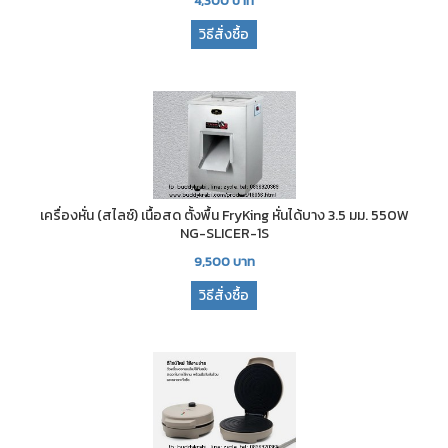
4,300
บาท
วิธีสั่งซื้อ
เครื่องหั่น (สไลซ์) เนื้อสด ตั้งพื้น FryKing หั่นได้บาง 3.5 มม. 550W
NG-SLICER-1S
9,500
บาท
วิธีสั่งซื้อ