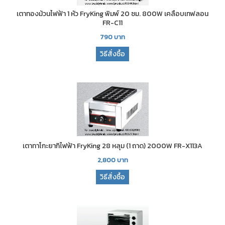
เตาทองม้วนไฟฟ้า 1 หัว FryKing พิมพ์ 20 ซม. 800W เคลือบเทฟลอน
FR-C11
790
บาท
วิธีสั่งซื้อ
เตาทาโกะยากิไฟฟ้า FryKing 28 หลุม (1 ถาด) 2000W FR-X113A
2,800
บาท
วิธีสั่งซื้อ