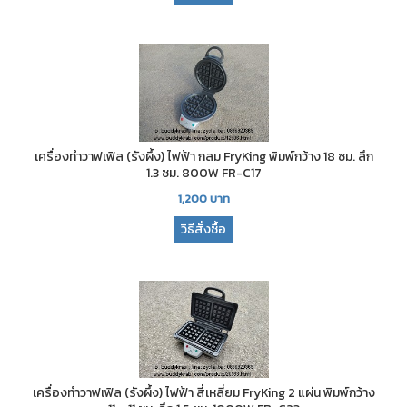
เครื่องทำวาฟเฟิล (รังผึ้ง) ไฟฟ้า กลม FryKing พิมพ์กว้าง 18 ซม. ลึก
1.3 ซม. 800W FR-C17
1,200
บาท
วิธีสั่งซื้อ
เครื่องทำวาฟเฟิล (รังผึ้ง) ไฟฟ้า สี่เหลี่ยม FryKing 2 แผ่น พิมพ์กว้าง