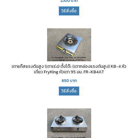
2,100
บาท
วิธีสั่งซื้อ
เตาแก๊สแรงดันสูง (เตาเร่ง) ตั้งโต๊ะ (เตากล่องแรงดันสูง) KB-4 หัว
เดี่ยว FryKing หัวเตา 95 มม. FR-KB4AT
650
บาท
วิธีสั่งซื้อ