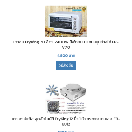
เตาอบ FryKing 70 ลิตร 2400W มีพัดลม + แกนหมุนย่างไก่ FR-
V70
4,800
บาท
วิธีสั่งซื้อ
เตาเครปแก๊ส จุดอัตโนมัติ FryKing 12 นิ้ว 1 หัว กระทะสเตนเลส FR-
BJ12