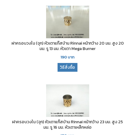
ฝาครอบวงใน (จุก) หัวเตาแก๊สบ้าน Rinnai หน้ากว้าง 20 มม. สูง 20
มม. รู 13 มม. หัวเตา Mega Burner
190
บาท
วิธีสั่งซื้อ
ฝาครอบวงใน (จุก) หัวเตาแก๊สบ้าน Rinnai หน้ากว้าง 23 มม. สูง 25
มม. รู 16 มม. หัวเตาเหล็กหล่อ