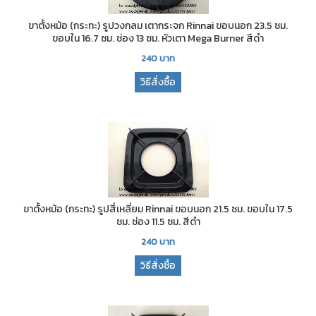
ขาตั้งหม้อ (กระทะ) รูปวงกลม เตากระจก Rinnai ขอบนอก 23.5 ซม.
ขอบใน 16.7 ซม. ช่อง 13 ซม. หัวเตา Mega Burner สีดำ
240
บาท
วิธีสั่งซื้อ
ขาตั้งหม้อ (กระทะ) รูปสี่เหลี่ยม Rinnai ขอบนอก 21.5 ซม. ขอบใน 17.5
ซม. ช่อง 11.5 ซม. สีดำ
240
บาท
วิธีสั่งซื้อ