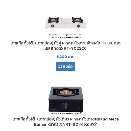
เตาแก๊สตั้งโต๊ะ (เตากล่อง) หัวคู่ Rinnai หัวเตาเหล็กหล่อ 110 มม. สเต
นเลสทั้งตัว RT-902SCC
3,200
บาท
วิธีสั่งซื้อ
เตาแก๊สตั้งโต๊ะ (เตากล่อง) หัวเดี่ยว Rinnai หัวเตาสเตนเลส Mega
Burner หน้ากระจก RT-901M (G) สีดำ