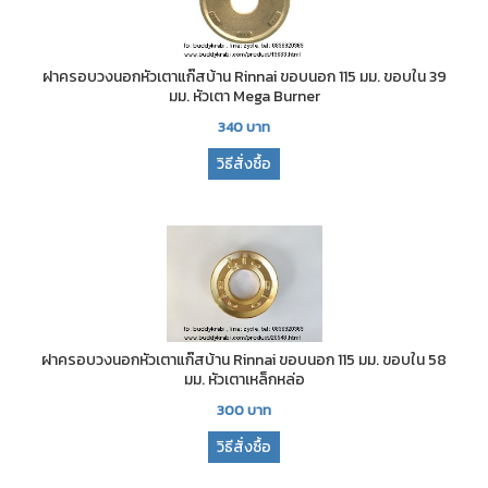
ฝาครอบวงนอกหัวเตาแก๊สบ้าน Rinnai ขอบนอก 115 มม. ขอบใน 39
มม. หัวเตา Mega Burner
340
บาท
วิธีสั่งซื้อ
ฝาครอบวงนอกหัวเตาแก๊สบ้าน Rinnai ขอบนอก 115 มม. ขอบใน 58
มม. หัวเตาเหล็กหล่อ
300
บาท
วิธีสั่งซื้อ