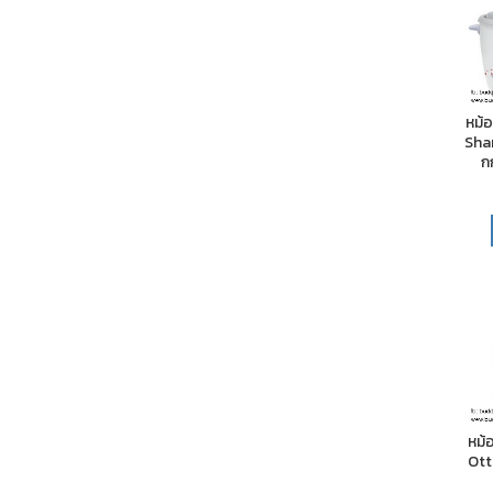
หม้
Shar
ก
หม้อ
Ott