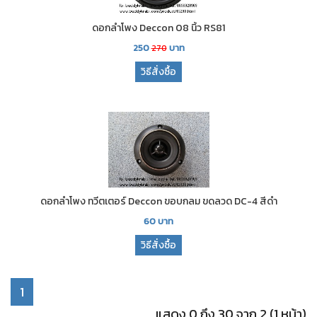
ดอกลำโพง Deccon 08 นิ้ว RS81
250
บาท
270
วิธีสั่งซื้อ
ดอกลำโพง ทวีตเตอร์ Deccon ขอบกลม ขดลวด DC-4 สีดำ
60
บาท
วิธีสั่งซื้อ
1
แสดง 0 ถึง 30 จาก 2 (1 หน้า)