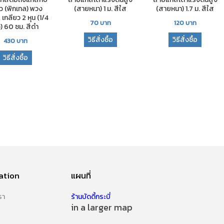
์ว (พิกเทล) พวง
(สายหนา) 1 ม. สีใส
(สายหนา) 1.7 ม. สีใส
 เกลียว 2 หุน (1/4
70
บาท
120
บาท
้ว) 60 ซม. สีดำ
วิธีสั่งซื้อ
วิธีสั่งซื้อ
430
บาท
วิธีสั่งซื้อ
ation
แผนที่
รา
ร้านบัดดี้กระบี่
in a larger map