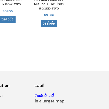
Mizuno 160W บัลลา
da 80W สีขาว
สต์ในตัว สีขาว
90
บาท
90
บาท
วิธีสั่งซื้อ
วิธีสั่งซื้อ
ation
แผนที่
รา
ร้านบัดดี้กระบี่
in a larger map