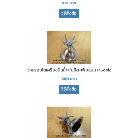
180
บาท
วิธีสั่งซื้อ
ฐานรองโถเครื่องปั่นน้ำ+ใบมีด+เฟืองบน HiSonic
380
บาท
วิธีสั่งซื้อ