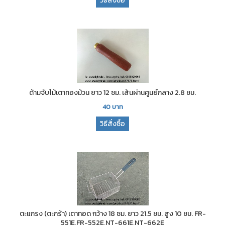
วิธีสั่งซื้อ
ด้ามจับไม้เตาทองม้วน ยาว 12 ซม. เส้นผ่านศูนย์กลาง 2.8 ซม.
40
บาท
วิธีสั่งซื้อ
ตะแกรง (ตะกร้า) เตาทอด กว้าง 18 ซม. ยาว 21.5 ซม. สูง 10 ซม. FR-
551E,FR-552E,NT-661E,NT-662E