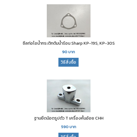
ซีลท่อไอน้ำกระติกต้มน้ำร้อน Sharp KP-19S, KP-30S
90
บาท
วิธีสั่งซื้อ
ฐานยึดน้อตรูปตัว T เครื่องคั้นอ้อย CHH
590
บาท