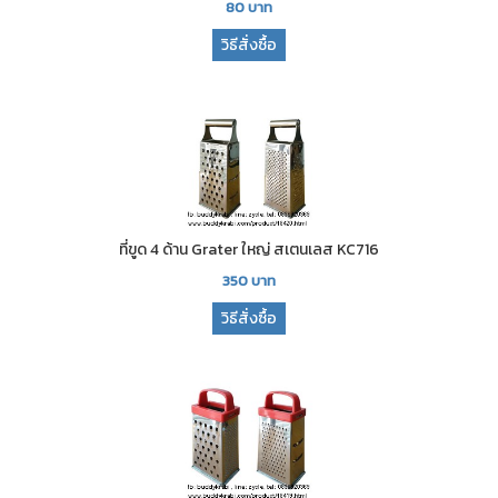
80
บาท
วิธีสั่งซื้อ
ที่ขูด 4 ด้าน Grater ใหญ่ สเตนเลส KC716
350
บาท
วิธีสั่งซื้อ