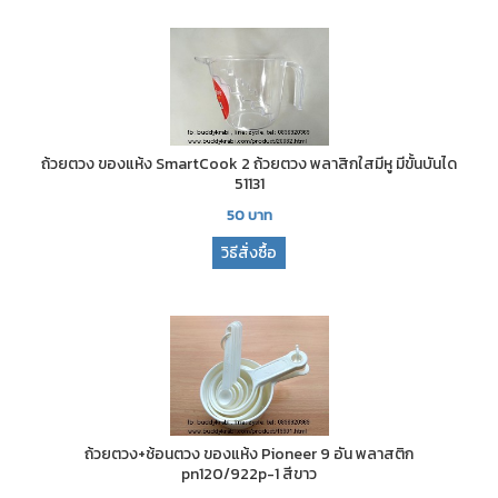
ถ้วยตวง ของแห้ง SmartCook 2 ถ้วยตวง พลาสิกใสมีหู มีขั้นบันได
51131
50
บาท
วิธีสั่งซื้อ
ถ้วยตวง+ช้อนตวง ของแห้ง Pioneer 9 อัน พลาสติก
pn120/922p-1 สีขาว