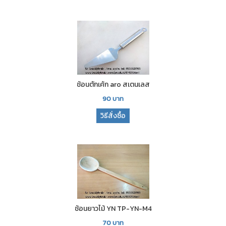
ช้อนตักเค้ก aro สเตนเลส
90
บาท
วิธีสั่งซื้อ
ช้อนยาวไม้ YN TP-YN-M4
70
บาท