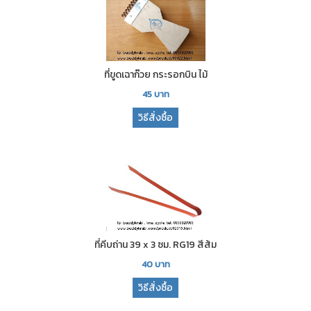
ที่ขูดเฉาก๊วย กระรอกบิน ไม้
45
บาท
วิธีสั่งซื้อ
ที่คีบถ่าน 39 x 3 ซม. RG19 สีส้ม
40
บาท
วิธีสั่งซื้อ