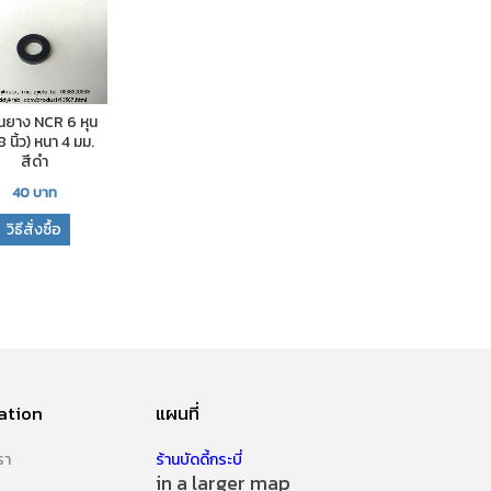
นยาง NCR 6 หุน
 นิ้ว) หนา 4 มม.
สีดำ
40
บาท
วิธีสั่งซื้อ
ation
แผนที่
รา
ร้านบัดดี้กระบี่
in a larger map