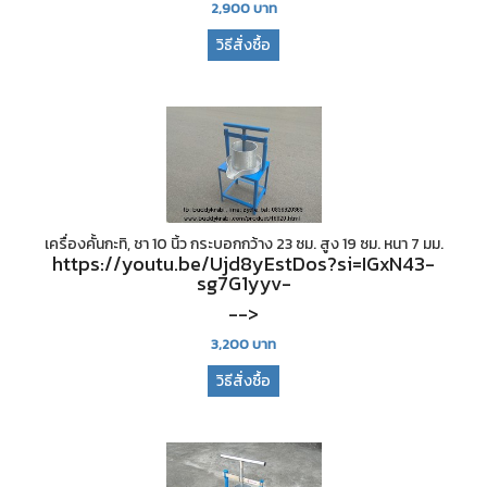
2,900
บาท
วิธีสั่งซื้อ
เครื่องคั้นกะทิ, ชา 10 นิ้ว กระบอกกว้าง 23 ซม. สูง 19 ซม. หนา 7 มม.
https://youtu.be/Ujd8yEstDos?si=IGxN43-
sg7G1yyv-
-->
3,200
บาท
วิธีสั่งซื้อ