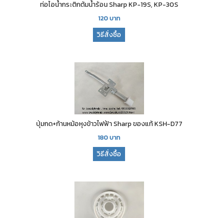
ท่อไอน้ำกระติกต้มน้ำร้อน Sharp KP-19S, KP-30S
120
บาท
วิธีสั่งซื้อ
ปุ่มกด+ก้านหม้อหุงข้าวไฟฟ้า Sharp ของแท้ KSH-D77
180
บาท
วิธีสั่งซื้อ