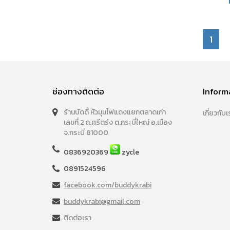
1
ช่องทางติดต่อ
Inform
ร้านบัดดี้ หัวมุมไฟแดงแยกตลาดเก่า
เกี่ยวกับเ
เลขที่ 2 ถ.ศรีตรัง ต.กระบี่ใหญ่ อ.เมือง
จ.กระบี่ 81000
0836920369
zycle
0891524596
facebook.com/buddykrabi
buddykrabi@gmail.com
ติดต่อเรา