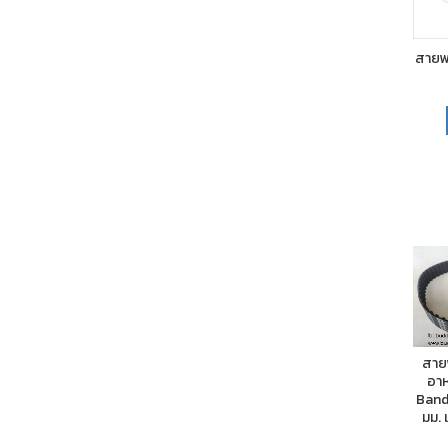
สายพ
สาย
อาหา
Band
มม. 