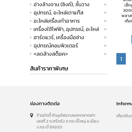
อ่างล้างจาน (ซิงค์), ชั้นวาง
เล็ก
300W
อุปกรณ์, อะไหล่เตาแก๊ส
พลาสต
อะไหล่เครื่องทำอาหาร
เกื
เครื่องใช้ไฟฟ้า, อุปกรณ์, อะไหล่
ฮาร์ดแวร์, เครื่องมือช่าง
อุปกรณ์คอมพิวเตอร์
<ลดล้างสต็อค>
1
สินค้าราคาพิเศษ
ช่องทางติดต่อ
Inform
ร้านบัดดี้ หัวมุมไฟแดงแยกตลาดเก่า
เกี่ยวกับเ
เลขที่ 2 ถ.ศรีตรัง ต.กระบี่ใหญ่ อ.เมือง
จ.กระบี่ 81000