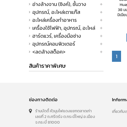
อ่างล้างจาน (ซิงค์), ชั้นวาง
Huay
38 มม
อุปกรณ์, อะไหล่เตาแก๊ส
มิเนี
อะไหล่เครื่องทำอาหาร
เครื่องใช้ไฟฟ้า, อุปกรณ์, อะไหล่
ฮาร์ดแวร์, เครื่องมือช่าง
อุปกรณ์คอมพิวเตอร์
<ลดล้างสต็อค>
1
สินค้าราคาพิเศษ
ช่องทางติดต่อ
Inform
ร้านบัดดี้ หัวมุมไฟแดงแยกตลาดเก่า
เกี่ยวกับเ
เลขที่ 2 ถ.ศรีตรัง ต.กระบี่ใหญ่ อ.เมือง
จ.กระบี่ 81000