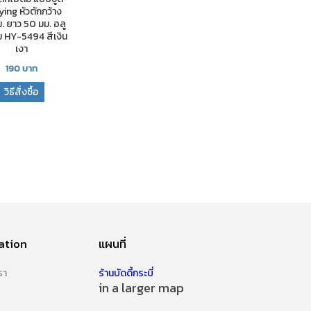
ing หัวตักกว้าง
. ยาว 50 มม. อลู
ยม HY-5494 สีเงิน
เงา
190
บาท
วิธีสั่งซื้อ
ation
แผนที่
รา
ร้านบัดดี้กระบี่
in a larger map