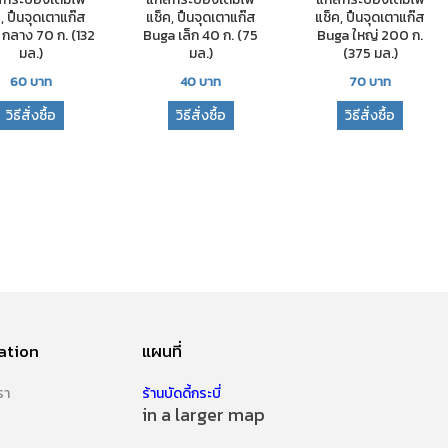
, ปืนจุดเตาแก๊ส
แช็ค, ปืนจุดเตาแก๊ส
แช็ค, ปืนจุดเตาแก๊ส
กลาง 70 ก. (132
Buga เล็ก 40 ก. (75
Buga ใหญ่ 200 ก.
มล.)
มล.)
(375 มล.)
60
บาท
40
บาท
70
บาท
วิธีสั่งซื้อ
วิธีสั่งซื้อ
วิธีสั่งซื้อ
ation
แผนที่
รา
ร้านบัดดี้กระบี่
in a larger map