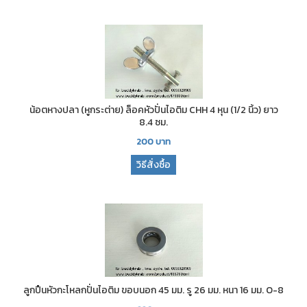
น้อตหางปลา (หูกระต่าย) ล็อคหัวปั่นไอติม CHH 4 หุน (1/2 นิ้ว) ยาว
8.4 ซม.
200
บาท
วิธีสั่งซื้อ
ลูกปืนหัวกะโหลกปั่นไอติม ขอบนอก 45 มม. รู 26 มม. หนา 16 มม. O-8