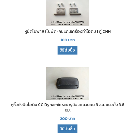
หูยึดใบพาย (ใบพัด) กับแกนเครื่องทำไอติม 1 คู่ CHH
100
บาท
วิธีสั่งซื้อ
หูหิ้วถังปั่นไอติม CC Dynamic ระยะรูน้อตแนวนอน 9 ซม. แนวตั้ง 3.6
ซม.
200
บาท
วิธีสั่งซื้อ