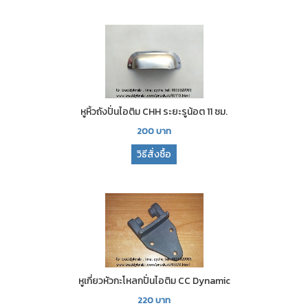
หูหิ้วถังปั่นไอติม CHH ระยะรูน้อต 11 ซม.
200
บาท
วิธีสั่งซื้อ
หูเกี่ยวหัวกะโหลกปั่นไอติม CC Dynamic
220
บาท