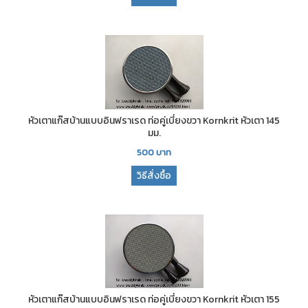
หัวเตาแก๊สบ้านแบบอินฟราเรด ท่อคู่เบี่ยงขวา Kornkrit หัวเตา 145
มม.
500
บาท
วิธีสั่งซื้อ
หัวเตาแก๊สบ้านแบบอินฟราเรด ท่อคู่เบี่ยงขวา Kornkrit หัวเตา 155