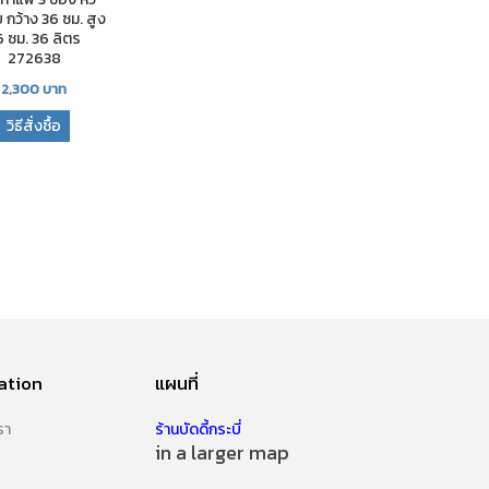
 กว้าง 36 ซม. สูง
6 ซม. 36 ลิตร
272638
2,300
บาท
วิธีสั่งซื้อ
ation
แผนที่
รา
ร้านบัดดี้กระบี่
in a larger map