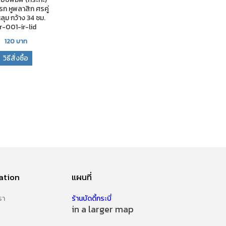
ก หูพลาสิก ศรคู่
ลุม กว้าง 34 ซม.
r-001-ir-lid
120
บาท
วิธีสั่งซื้อ
ation
แผนที่
รา
ร้านบัดดี้กระบี่
in a larger map