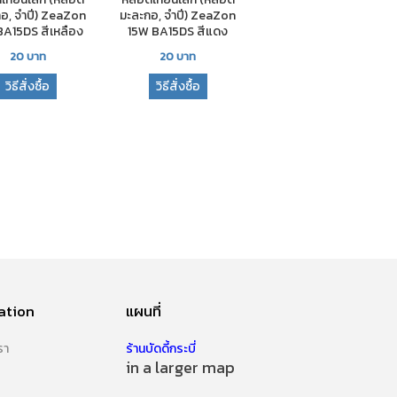
อ, จำปี) ZeaZon
มะละกอ, จำปี) ZeaZon
BA15DS สีเหลือง
15W BA15DS สีแดง
20
บาท
20
บาท
วิธีสั่งซื้อ
วิธีสั่งซื้อ
ation
แผนที่
รา
ร้านบัดดี้กระบี่
in a larger map