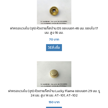
ฝาครอบวงใน (จุก) หัวเตาแก๊สบ้าน DS ขอบนอก 46 มม. ขอบใน 17
มม. สูง 16 มม.
70
บาท
วิธีสั่งซื้อ
ฝาครอบวงใน (จุก) หัวเตาแก๊สบ้าน Lucky Flame ขอบนอก 29 มม. รู
24 มม. สูง 14 มม. AT-101, AT-102
150
บาท