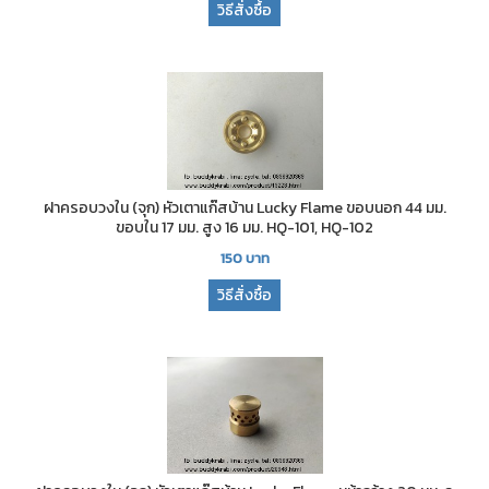
วิธีสั่งซื้อ
ฝาครอบวงใน (จุก) หัวเตาแก๊สบ้าน Lucky Flame ขอบนอก 44 มม.
ขอบใน 17 มม. สูง 16 มม. HQ-101, HQ-102
150
บาท
วิธีสั่งซื้อ