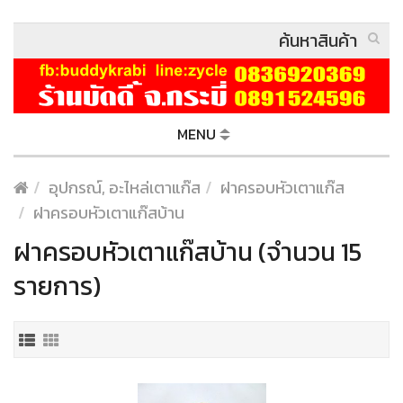
MENU
อุปกรณ์, อะไหล่เตาแก๊ส
ฝาครอบหัวเตาแก๊ส
ฝาครอบหัวเตาแก๊สบ้าน
ฝาครอบหัวเตาแก๊สบ้าน (จำนวน 15
รายการ)