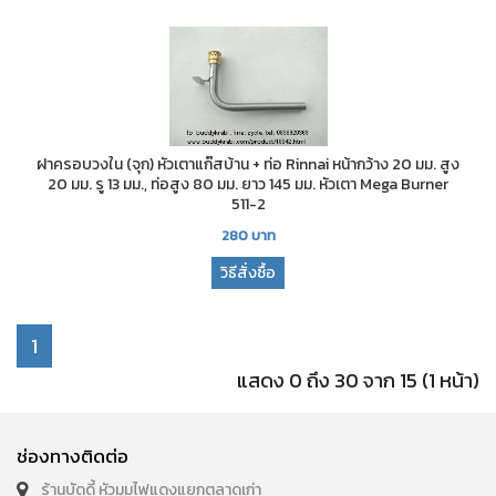
ฝาครอบวงใน (จุก) หัวเตาแก๊สบ้าน + ท่อ Rinnai หน้ากว้าง 20 มม. สูง
20 มม. รู 13 มม., ท่อสูง 80 มม. ยาว 145 มม. หัวเตา Mega Burner
511-2
280
บาท
วิธีสั่งซื้อ
1
แสดง 0 ถึง 30 จาก 15 (1 หน้า)
ช่องทางติดต่อ
ร้านบัดดี้ หัวมุมไฟแดงแยกตลาดเก่า