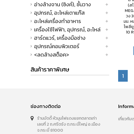
อ่างล้างจาน (ซิงค์), ชั้นวาง
(สไล
MEG
อุปกรณ์, อะไหล่เตาแก๊ส
วง 3
อะไหล่เครื่องทำอาหาร
มม. หน
โพลีย
เครื่องใช้ไฟฟ้า, อุปกรณ์, อะไหล่
10 
ฮาร์ดแวร์, เครื่องมือช่าง
อุปกรณ์คอมพิวเตอร์
<ลดล้างสต็อค>
สินค้าราคาพิเศษ
1
ช่องทางติดต่อ
Inform
ร้านบัดดี้ หัวมุมไฟแดงแยกตลาดเก่า
เกี่ยวกับเ
เลขที่ 2 ถ.ศรีตรัง ต.กระบี่ใหญ่ อ.เมือง
จ.กระบี่ 81000