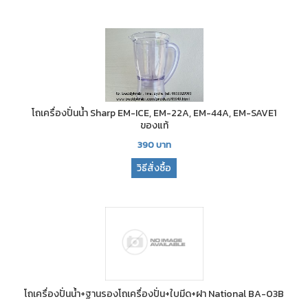
โถเครื่องปั่นน้ำ Sharp EM-ICE, EM-22A, EM-44A, EM-SAVE1
ของแท้
390
บาท
วิธีสั่งซื้อ
โถเครื่องปั่นน้ำ+ฐานรองโถเครื่องปั่น+ใบมีด+ฝา National BA-03B