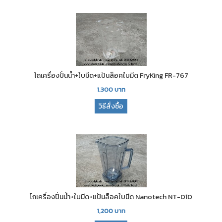
โถเครื่องปั่นน้ำ+ใบมีด+แป้นล็อคใบมีด FryKing FR-767
1,300
บาท
วิธีสั่งซื้อ
โถเครื่องปั่นน้ำ+ใบมีด+แป้นล็อคใบมีด Nanotech NT-010
1,200
บาท