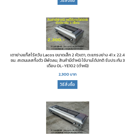
วิธีสั่งซื้อ
เตาย่างแก๊สไร้ควัน Lacos ขนาดเล็ก 2 หัวเตา, ตะแกรงย่าง 41 x 22.4
ซม. สเตนเลสทั้งตัว มีพัดลม, สินค้ามีตำหนิ ใช้งานได้ปกติ รับประกัน 3
เดือน OL-YE102 (ตำหนิ)
2,300
บาท
วิธีสั่งซื้อ