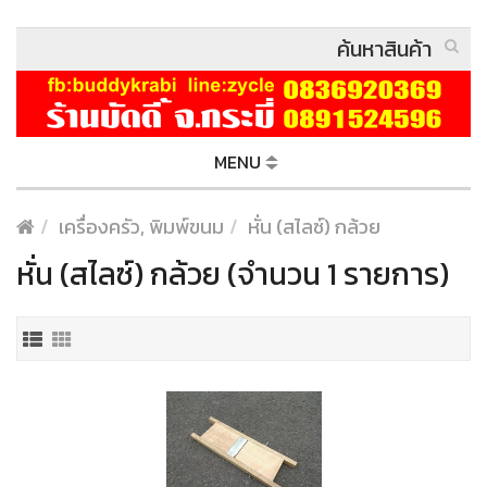
MENU
เครื่องครัว, พิมพ์ขนม
หั่น (สไลซ์) กล้วย
หั่น (สไลซ์) กล้วย (จำนวน 1 รายการ)