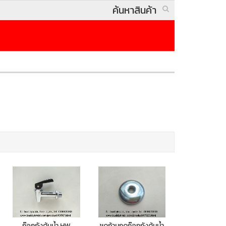
ก๊อกถังต้มน้ำ HW
ชุดก้านกดก๊อกถังต้มน้ำ