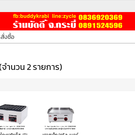
สั่งซื้อ
(จำนวน 2 รายการ)
โกะยากิแก๊ส JTL
เตาสเต็ก (กริล, เบอร์