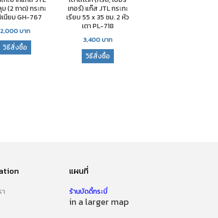
ุม (2 ถาด) กระทะ
เกอร์) แก๊ส JTL กระทะ
มิเนียม GH-767
เรียบ 55 x 35 ซม. 2 หัว
เตา PL-718
2,000
บาท
3,400
บาท
วิธีสั่งซื้อ
วิธีสั่งซื้อ
ation
แผนที่
รา
ร้านบัดดี้กระบี่
in a larger map