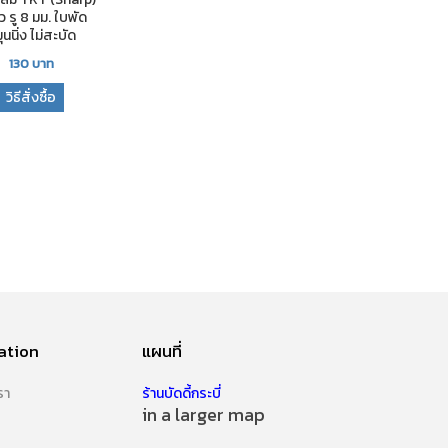
ิ้ว รู 8 มม. ใบพัด
ุนนิ่ง ไม่สะบัด
130
บาท
วิธีสั่งซื้อ
ation
แผนที่
รา
ร้านบัดดี้กระบี่
in a larger map