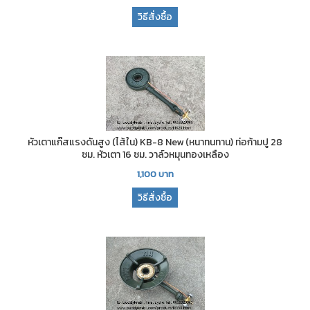
วิธีสั่งซื้อ
หัวเตาแก๊สแรงดันสูง (ไส้ใน) KB-8 New (หนาทนทาน) ท่อก้ามปู 28
ซม. หัวเตา 16 ซม. วาล์วหมุนทองเหลือง
1,100
บาท
วิธีสั่งซื้อ