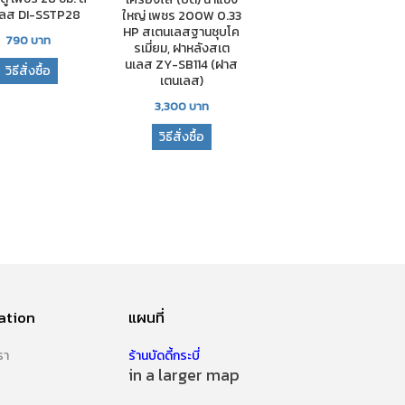
เลส DI-SSTP28
ใหญ่ เพชร 200W 0.33
HP สเตนเลสฐานชุบโค
790
บาท
รเมี่ยม, ฝาหลังสเต
นเลส ZY-SB114 (ฝาส
วิธีสั่งซื้อ
เตนเลส)
3,300
บาท
วิธีสั่งซื้อ
ation
แผนที่
รา
ร้านบัดดี้กระบี่
in a larger map